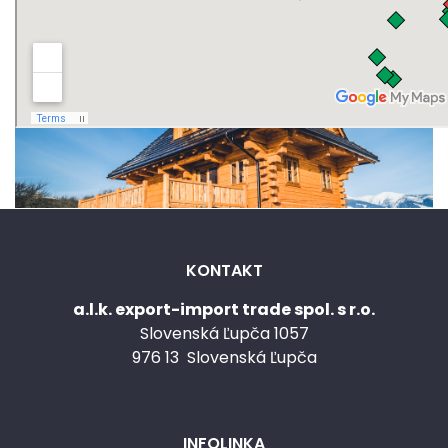
KONTAKT
a.l.k. export-import trade spol. s r.o.
Slovenská Ľupča 1057
976 13 Slovenská Ľupča
INFOLINKA