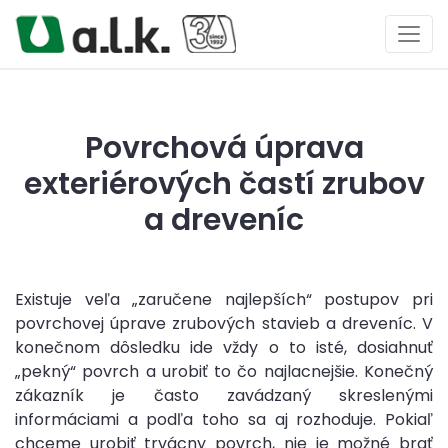
Povrchová úprava
exteriérových častí zrubov
a dreveníc
Existuje veľa „zaručene najlepších“ postupov pri
povrchovej úprave zrubových stavieb a dreveníc. V
konečnom dôsledku ide vždy o to isté, dosiahnuť
„pekný“ povrch a urobiť to čo najlacnejšie. Konečný
zákazník je často zavádzaný skreslenými
informáciami a podľa toho sa aj rozhoduje. Pokiaľ
chceme urobiť trvácny povrch, nie je možné brať