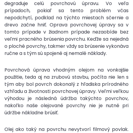
degraduje celú povrchovú úpravu. Vo veľa
prípadoch, pokiaľ sa tento problém včas
nepodchytí, podklad na týchto miestach sčernie a
drevo začne hniť. Oprava povrchovej úpravy sa v
tomto prípade v žiadnom prípade nezaobíde bez
veľmi pracného brúsenia povrchu. Keďže sa nejedná
o ploché povrchy, takmer vždy sa brúsenie vykonáva
ručne a s tým sú spojené aj nemalé náklady.
Povrchová úprava vhodným olejom na vonkajšie
použitie, teda aj na zrubovú stavbu, počíta nie len s
tým aby bol povrch dokonalý z hľadiska prírodného
vzhľadu a životnosti povrchovej úpravy. Veľmi veľkou
výhodou je následná údržba takýchto povrchov,
nakoľko naše olejované povrchy nie je nutné pri
údržbe nákladne brúsiť.
Olej ako taký na povrchu nevytvorí filmový povlak.