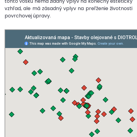
tohto vosku nemá žiadny vplyv na konečný estetický
vzhľad, ale má zásadný vplyv na preľženie životnosti
povrchovej úpravy.