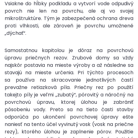
Vsiakne do hĺbky podkladu a vytvorí vode odpudivý
povrch nie len na povrchu, ale aj vo svojej
mikroštruktúre. Tým je zabezpečená ochrana dreva
proti vlhkosti, ale zároveň je povrchu umožnené
„dýchať“.
Samostatnou kapitolou je dôraz na povrchovú
úpravu priečnych rezov. Zrubové domy sa vždy
najskôr postavia na mieste výroby a až následne sa
stavajú na mieste určenia. Pri týchto procesoch
sa používa na skracovanie jednotlivých častí
prevažne retiazková píla. Priečny rez po použití
takejto píly je veľmi „zubatý“, pórovitý a náročný na
povrchovú úpravu, ktorej úlohou je zabrániť
pôsobeniu vody. Preto sa na tieto časti stavby
odporúča po ukončení povrchovej úpravy ešte
naniesť na tento účel vyvinutý vosk (vosk na priečne
rezy), ktorého úlohou je zaplnenie pórov. Použitie