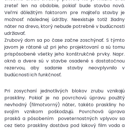
zreteľ len na obdobie, pokiaľ bude stavba nová.
Veľmi dôležitým faktorom pre majiteľa stavby je
možnosť následnej údržby. Neexistuje totiž žiadny
náter na drevo, ktorý nebude potrebné v budúcnosti
udržiavať.
Zrubový dom sa po čase začne zoschýnať. S týmto
javom je rátané už pri jeho projektovaní a sú tomu
prispôsobené všetky jeho konštrukčné prvky. Napr.
okná a dvere sú v stavbe osadené s dostatočnou
rezervou, aby sadanie stavby neovplyvnilo v
budúcnosti ich funkčnosť.
Pri zosychaní jednotlivých blokov zrubu vznikajú
praskliny. Pokiaľ je na povrchovú úpravu použitý
nevhodný (filmotvorný) náter, takéto praskliny ho
svojím vznikom poškodzujú. Povrchová úprava
praská a pôsobením poveternostných vplyvov sa
cez tieto praskliny dostáva pod lakový film voda a