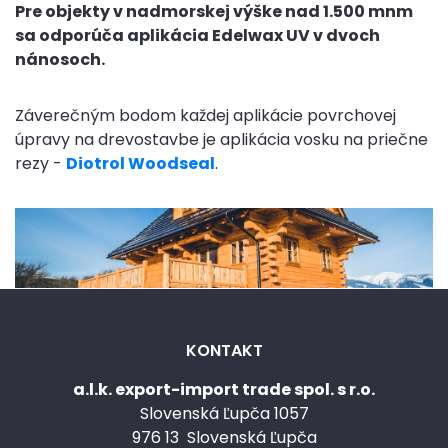
Pre objekty v nadmorskej výške nad 1.500 mnm
sa odporúča aplikácia Edelwax UV v dvoch
nánosoch.
Záverečným bodom každej aplikácie povrchovej
úpravy na drevostavbe je aplikácia vosku na priečne
rezy -
Diotrol Woodseal
.
KONTAKT
a.l.k. export-import trade spol. s r.o.
Slovenská Ľupča 1057
976 13 Slovenská Ľupča