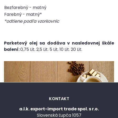
Bezfarebný - matný
Farebný - matný*
*odtiene podľa vzorkovníc
Parketový olej sa dodáva v nasledovnej škále
balení:
0,75 Lit. 2,5 Lit. 5 Lit. 10 Lit. 20 Lit.
KONTAKT
a.l.k. export-import trade spol. s r.o.
Slovenská Ľupča 1057