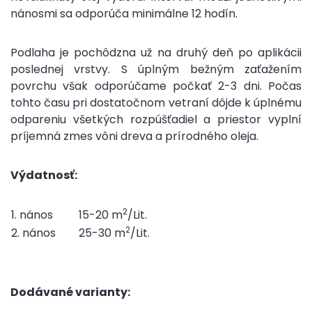
nánosmi sa odporúča minimálne 12 hodín.
Podlaha je pochôdzna už na druhý deň po aplikácii
poslednej vrstvy. S úplným bežným zaťažením
povrchu však odporúčame počkať 2-3 dni. Počas
tohto času pri dostatočnom vetraní dôjde k úplnému
odpareniu všetkých rozpúšťadiel a priestor vyplní
príjemná zmes vôni dreva a prírodného oleja.
Výdatnosť:
2
1. nános
15-20 m
/Lit.
2
2. nános
25-30 m
/Lit.
Dodávané varianty: