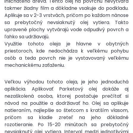
ihličnatého dreva. Tento olej na povrchu nevytvára
takmer žiadny film a dôkladne vsakuje do podkladu.
Aplikuje sa v 2-3 vrstvách, pričom po každom nánose
sa prebytočný nevsiaknutý olej vytiera. Takto
upravené plochy vytvárajú vode odpudivý povrch a
ľahko sa udržiavajú.
Využitie tohoto oleja je hlavne v obytných
priestoroch, kde nedochádza k veľkému pohybu
osôb a teda povrch nie je vystavovaný veľkému
mechanickému zaťaženiu.
Veľkou výhodou tohoto oleja, je jeho jednoduchá
aplikácia. Aplikovať Parketový olej dokáže aj
nezaškolená osoba, ktorej postačuje prečítať si
návod na použitie a dodržiavať ho. Olej sa aplikuje
natieraním, najlepšie so štetcom s kratším vlasom,
pričom sa kladie zreteľ na jeho dôkladné
rozotieranie. Po 15-20 minútach sa prebytočný
nevsiaknutý olej vytiera. Interval medzi jednotlivými