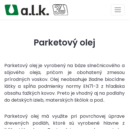
Parketový olej
Parketový olej je vyrobený na báze slnečnicového a
sójového oleja, pričom je obohatený zmesou
prírodných voskov. Olej neobsahuje žiadne biocídne
látky a spĺňa podmienky normy EN71-3 z hľadiska
obsahu ťažkých kovov. Preto je vhodný aj na podlahy
do detských izieb, materských škôlok a pod..
Parketový olej má využite pri povrchovej úprave
drevených podláh, ktoré sú vyrobené hlavne z